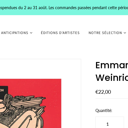
 suspendues du 2 au 31 août. Les commandes passées pendant cette pério
 ANTICIPATIONS
ÉDITIONS D'ARTISTES
NOTRE SÉLECTION
Emmanu
Weinri
€22,00
Quantité: