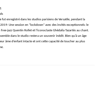
21
rds
e fut enregistré dans les studios parisiens de Versatile, pendant la
2019: Une session en “lockdown” avec des invités exceptionnels: le
free-jazz Quentin Rollet et l’iconoclaste Ghédalia Tazartès au chant.
ensemble dans le studio restera un souvenir inédit. Bien qu’à un âge
leur âme d’enfant intacte et ont cette capacité de toucher au plus
me.