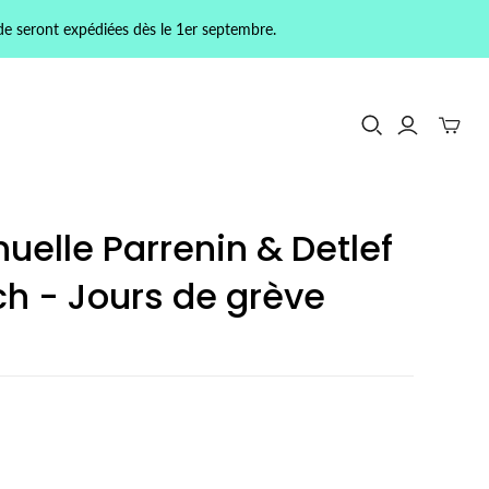
de seront expédiées dès le 1er septembre.
elle Parrenin & Detlef
ch - Jours de grève