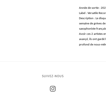
Année de sortie : 20
Label : Versatile Reco
Description : Le disqu
semaine de grèves de 
saxophoniste français 
Avoir ces 2 artistes 
avançé, ils ont gardé 
profond de nous-mê
SUIVEZ-NOUS