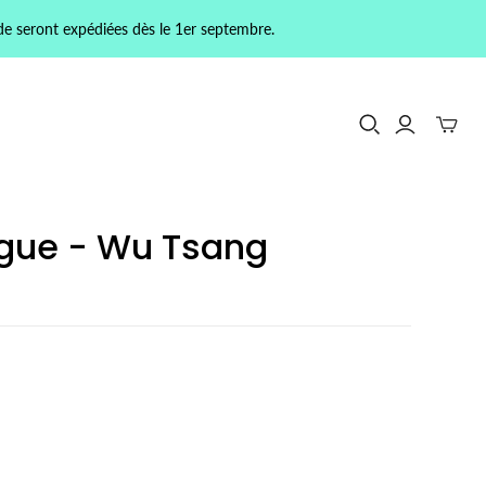
de seront expédiées dès le 1er septembre.
gue - Wu Tsang