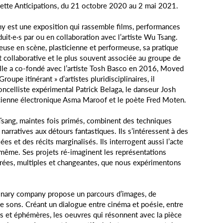
ette Anticipations, du 21 octobre 2020 au 2 mai 2021.
y est une exposition qui rassemble films, performances
duit·e·s par ou en collaboration avec l’artiste Wu Tsang.
teuse en scène, plasticienne et performeuse, sa pratique
 collaborative et le plus souvent associée au groupe de
lle a co-fondé avec l’artiste Tosh Basco en 2016, Moved
roupe itinérant » d’artistes pluridisciplinaires, il
ncelliste expérimental Patrick Belaga, le danseur Josh
cienne électronique Asma Maroof et le poète Fred Moten.
Tsang, maintes fois primés, combinent des techniques
narratives aux détours fantastiques. Ils s’intéressent à des
ées et des récits marginalisés. Ils interrogent aussi l’acte
même. Ses projets ré-imaginent les représentations
nrées, multiples et changeantes, que nous expérimentons
ionary company propose un parcours d’images, de
 sons. Créant un dialogue entre cinéma et poésie, entre
s et éphémères, les oeuvres qui résonnent avec la pièce