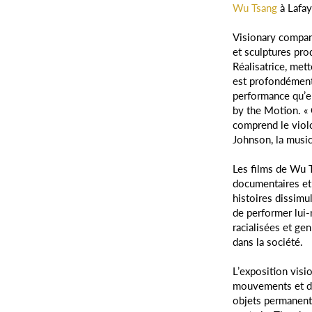
Wu Tsang
à Lafay
Visionary compan
et sculptures pro
Réalisatrice, met
est profondément
performance qu’e
by the Motion. « G
comprend le violo
Johnson, la musi
Les films de Wu 
documentaires et 
histoires dissimul
de performer lui-
racialisées et ge
dans la société.
L’exposition vis
mouvements et de
objets permanent