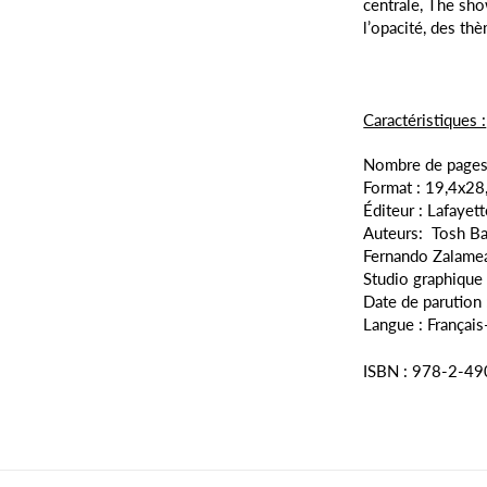
centrale, The sho
l’opacité, des th
Caractéristiques :
Nombre de pages
Format :
19,4x28
Éditeur :
Lafayett
Auteurs:
Tosh B
Fernando Zalame
Studio graphique
Date de parution 
Langue : Français
ISBN :
978-2-49