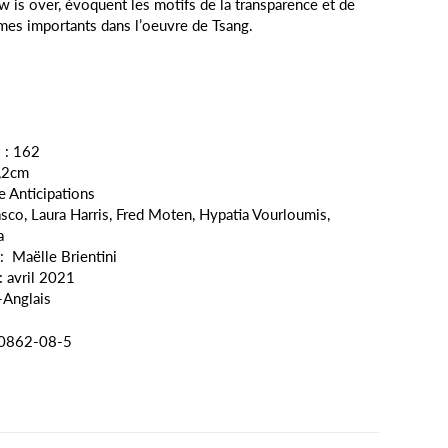
w is over, évoquent les motifs de la transparence et de
èmes importants dans l’oeuvre de Tsang.
 :
162
,2
cm
e Anticipations
asco
, Laura Harris, Fred Moten
, Hypatia Vourloumis
,
a
 :
Maëlle Brientini
: avril 2021
-
Anglais
0862-08-5