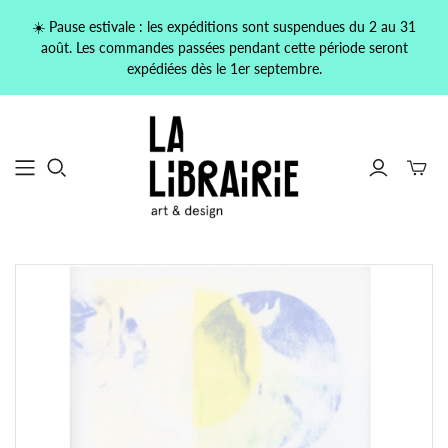
☀️ Pause estivale : les expéditions sont suspendues du 2 au 31
août. Les commandes passées pendant cette période seront
expédiées dès le 1er septembre.