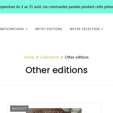
 suspendues du 2 au 31 août. Les commandes passées pendant cette pério
 ANTICIPATIONS
ARTIST EDITIONS
NOTRE SÉLECTION
Home
/
Collections
/
Other editions
Other editions
SOLD OUT